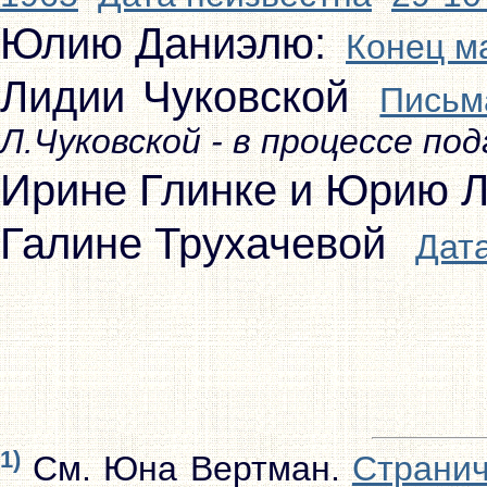
Юлию Даниэлю:
Конец м
Лидии Чуковской
Письм
Л.Чуковской - в процессе по
Ирине Глинке и Юрию 
Галине Трухачевой
Дат
1)
См. Юна Вертман.
Странич