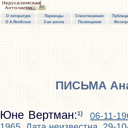
О литературе
Переводы
Стихотворения
Публици
О А.Якобсоне
2-ая школа
Посвящения
Фотогр
ПИСЬМА Ана
Юне Вертман:
1)
06-11-19
1965
Дата неизвестна
29-10