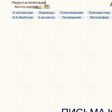
О литературе
Переводы
Стихотворения
Публицистика
О А.Якобсоне
2-ая школа
Посвящения
Фотографии