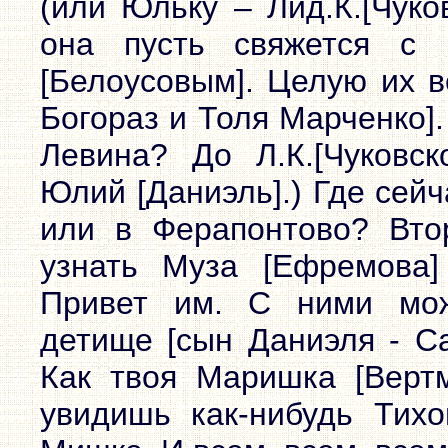
(или Юльку – Лид.К.[Чуко
она пусть свяжется с 
[Белоусовым]. Целую их в
Богораз и Толя Марченко]
Левина? До Л.К.[Чуковск
Юлий [Даниэль].) Где сейч
или в Ферапонтово? Вто
узнать Муза [Ефремова]
Привет им. С ними мож
детище [сын Даниэля - Са
Как твоя Маришка [Верт
увидишь как-нибудь Тих