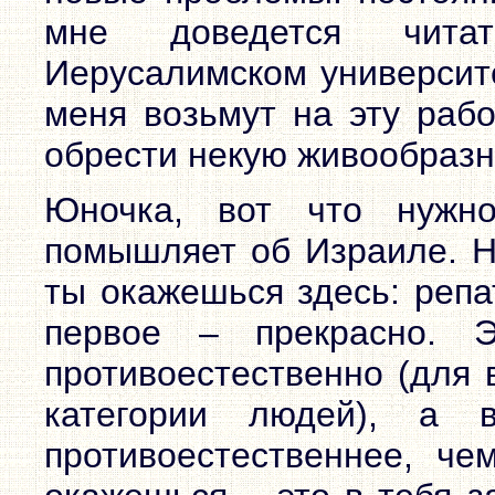
мне доведется чита
Иерусалимском университе
меня возьмут на эту рабо
обрести некую живообразн
Юночка, вот что нужн
помышляет об Израиле. На
ты окажешься здесь: репа
первое – прекрасно. 
противоестественно (для 
категории людей), а 
противоестественнее, ч