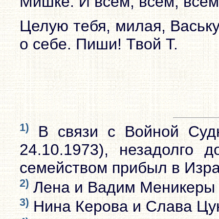
Мишке. И всем, всем, всем.
Целую тебя, милая, Васьк
о себе. Пиши! Твой Т.
1)
В связи с Войной Судно
24.10.1973), незадолго 
семейством прибыл в Изра
2)
Лена и Вадим Меникеры
3)
Нина Керова и Слава Цу