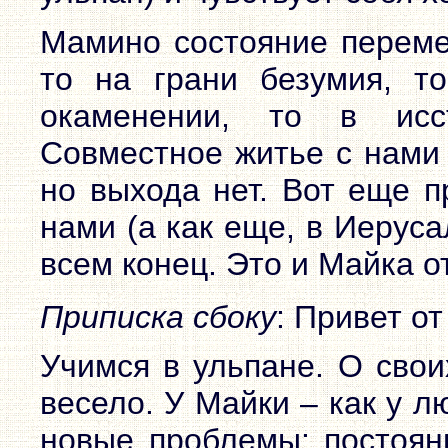
Мамино состояние перемен
то на грани безумия, т
окаменении, то в исс
Совместное житье с нами 
но выхода нет. Вот еще п
нами (а как еще, в Иерус
всем конец. Это и Майка о
Приписка сбоку
: Привет о
Учимся в ульпане. О свои
весело. У Майки – как у л
новые проблемы: постоян