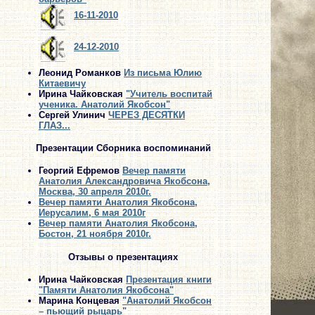
16-11-2010
24-12-2010
Леонид Романков
Из письма Юлию
Китаевичу
Ирина Чайковская
"Учитель воспитай
ученика. Анатолий Якобсон"
Сергей Улинич
ЧЕРЕЗ ДЕСЯТКИ
ГЛАЗ...
Презентации Сборника воспоминаний
Георгий Ефремов
Вечер памяти
Анатолия Александровича Якобсона,
Москва, 30 апреля 2010г.
Вечер памяти Анатолия Якобсона,
Иерусалим, 6 мая 2010г
Вечер памяти Анатолия Якобсона,
Бостон, 21 ноября 2010г.
Отзывы о презентациях
Ирина Чайковская
Презентация книги
"Памяти Анатолия Якобсона"
Марина Концевая
"Анатолий Якобсон
– пьющий рыцарь"