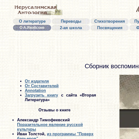
О литературе
Переводы
Стихотворения
П
О А.Якобсоне
2-ая школа
Посвящения
Ф
Сборник воспомин
От издателя
От Составителей
Annotation
Загрузить книгу
с сайта «Вторая
Литература»
Отзывы о книге
Александр Тимофеевский
Поразительное явление русской
культуры
Иван Толстой,
из программы "Поверх
барьеров"