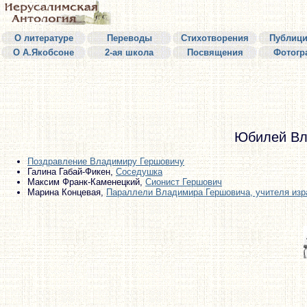
О литературе
Переводы
Стихотворения
Публици
О А.Якобсоне
2-ая школа
Посвящения
Фотогр
Юбилей Вл
Поздравление Владимиру Гершовичу
Галина Габай-Фикен,
Соседушка
Максим Франк-Каменецкий,
Сионист Гершович
Марина Концевая,
Параллели Владимира Гершовича, учителя изр