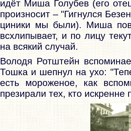
идёт Миша Голубев (его оте
произносит – "Гигнулся Безен
циники мы были). Миша пов
всхлипывает, и по лицу тек
на всякий случай.
Володя Ротштейн вспоминает
Тошка и шепнул на ухо: "Теп
есть мороженое, как вспом
презирали тех, кто искренне 