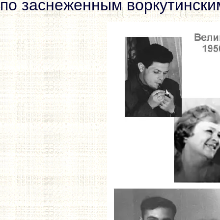
по заснеженным воркутински