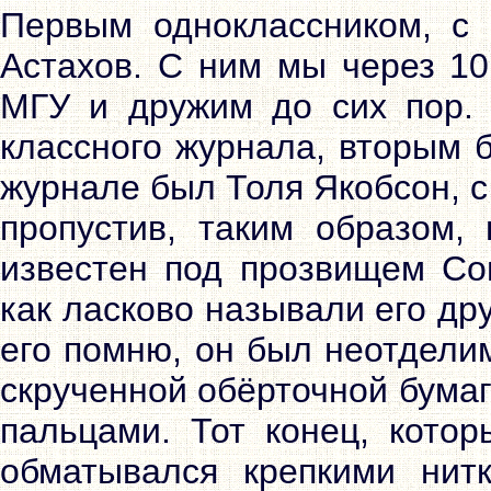
Первым одноклассником, с
Астахов. С ним мы через 10
МГУ и дружим до сих пор.
классного журнала, вторым 
журнале был Толя Якобсон, с
пропустив, таким образом,
известен под прозвищем Сон
как ласково называли его дру
его помню, он был неотдели
скрученной обёрточной бума
пальцами. Тот конец, кото
обматывался крепкими нит