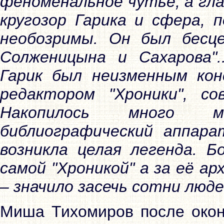
феноменальное чутьё, а гла
кругозор Гарика и сфера, 
необозримы. Он был бесц
Солженицына и Сахарова"
Гарик был неизменным кон
редактором "Хроники", со
Накопилось много м
библиографический аппара
возникла целая легенда. Б
самой "Хроникой" а за её а
– значило засечь сотни люде
Миша Тихомиров после окон