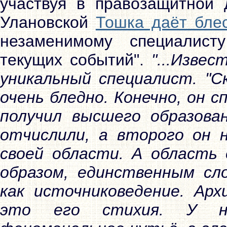
участвуя в правозащитной 
Улановской
Тошка даёт блес
незаменимому специалист
текущих событий".
"...Изве
уникальный специалист. "С
очень бледно. Конечно, он 
получил высшего образова
отчислили, а второго он 
своей области. А область
образом, единственным сл
как источниковедение. Арх
это его стихия. У не