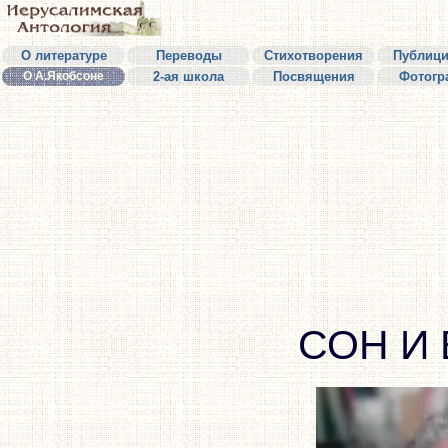
О литературе
Переводы
Стихотворения
Публици
О А.Якобсоне
2-ая школа
Посвящения
Фотогр
СОН И