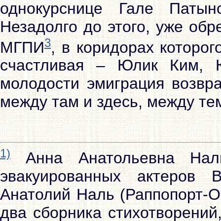
однокурснице Гале Патын
Незадолго до этого, уже обр
3
МГПИ
, в коридорах которо
счастливая – Юлик Ким, 
молодости эмиграция возвра
между там и здесь, между тем
1)
Анна Анатольевна Нал
эвакуированных актеров В
Анатолий Наль (Раппопорт-О
два сборника стихотворений