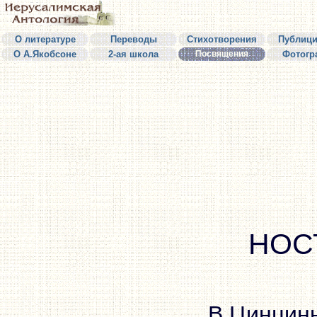
О литературе
Переводы
Стихотворения
Публици
О А.Якобсоне
2-ая школа
Посвящения
Фотогр
НОС
В Цинцин