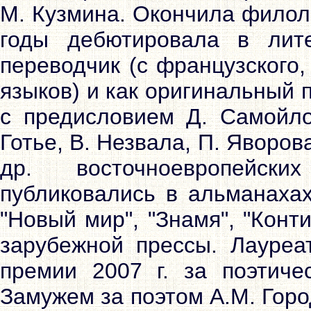
М. Кузмина. Окончила филол
годы дебютировала в лите
переводчик (с французского,
языков) и как оригинальный п
с предисловием Д. Самойлов
Готье, В. Незвала, П. Яворов
др. восточноевропейск
публиковались в альманахах
"Новый мир", "Знамя", "Конт
зарубежной прессы. Лауреа
премии 2007 г. за поэтиче
Замужем за поэтом А.М. Горо