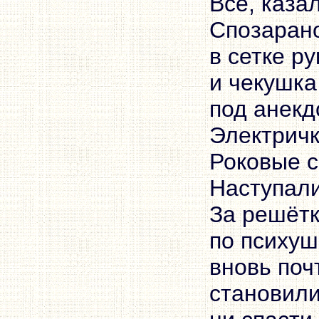
Всё, каза
Спозарано
в сетке ру
и чекушка
под анекд
Электричк
Роковые 
Наступали
За решётк
по психуш
вновь по
становили