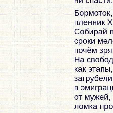
ни спасти
Бормоток,
пленник Х
Собирай п
сроки ме
почём зря
На свобод
как этапы
загрубели
в эмиграц
от мужей,
ломка прош