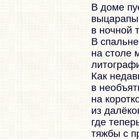
В доме пу
выцарапы
в ночной 
В спальне
на столе 
литографи
Как неда
в необъят
на коротк
из далёко
где тепер
тяжбы с 