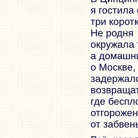
я гостила
три корот
Не родня
окружала 
а домашн
о Москве,
задержал
возвращат
где беспл
отгороже
от забвен