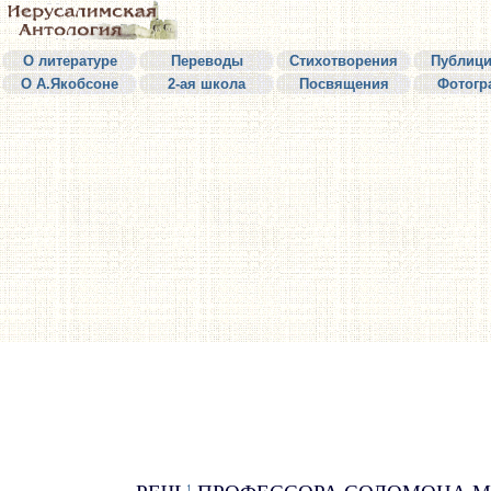
О литературе
Переводы
Стихотворения
Публици
О А.Якобсоне
2-ая школа
Посвящения
Фотогр
1