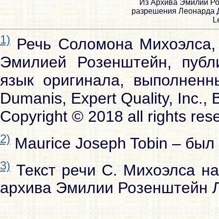
Из Архива Эмилии Ро
разрешения Леонарда Дж
L
1)
Речь Соломона Михоэлса, 
Эмилией Розенштейн, публ
язык оригинала, выполнен
Dumanis, Expert Quality, Inc.,
Copyright © 2018 all rights res
2)
Maurice Joseph Tobin – был
3)
Текст речи С. Михоэлса на
архива Эмилии Розенштейн 