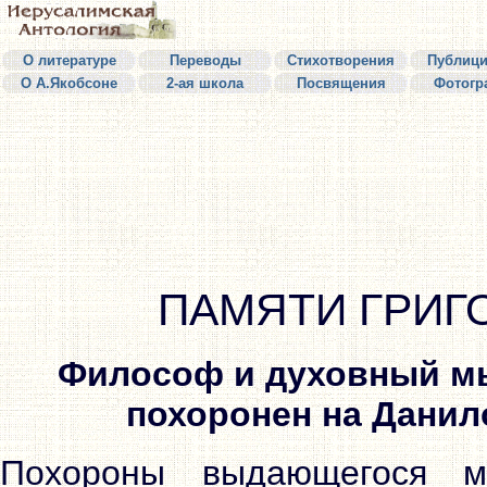
О литературе
Переводы
Стихотворения
Публици
О А.Якобсоне
2-ая школа
Посвящения
Фотогр
ПАМЯТИ ГРИГ
Философ и духовный м
похоронен на Дани
Похороны выдающегося мы