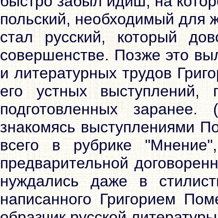
быстро забыл идиш, на котор
польский, необходимый для 
стал русский, который до
совершенстве. Позже это вы
и литературных трудов Григ
его устных выступлений, 
подготовленных заранее. 
знакомясь выступлениями П
всего в рубрике "Мнение"
предварительной договоренн
нуждались даже в стилист
написанного Григорием Пом
образчик русской литературы