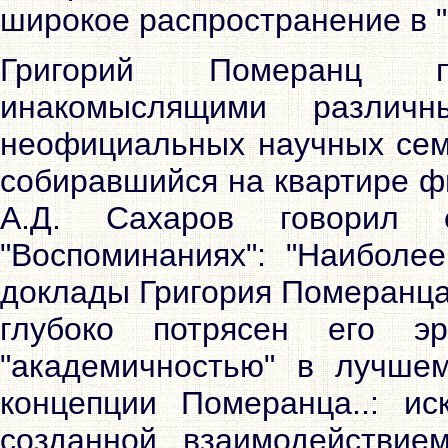
широкое распространение в 
Григорий Померанц п
инакомыслящими различн
неофициальных научных сем
собиравшийся на квартире ф
А.Д. Сахаров говорил
"Воспоминаниях": "Наиболе
доклады Григория Померанца 
глубоко потрясен его э
"академичностью" в лучше
концепции Померанца..: ис
созданной взаимодействие