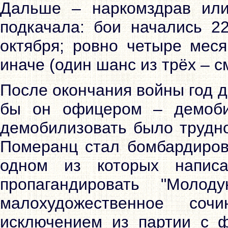
Дальше – наркомздрав или 
подкачала: бои начались 2
октября; ровно четыре меся
иначе (один шанс из трёх – сме
После окончания войны год 
бы он офицером – демоби
демобилизовать было трудн
Померанц стал бомбардиров
одном из которых напис
пропагандировать "Моло
малохудожественное соч
исключением из партии с ф