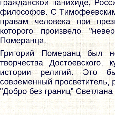
гражданской панихиде, Росс
философов. С Тимофеевским
правам человека при пре
которого произвело "невер
Померанца.
Григорий Померанц был н
творчества Достоевского, 
истории религий. Это 
современный просветитель, 
"Добро без границ" Светлана