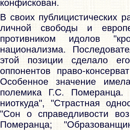
конфискован.
В своих публицистических р
личной свободы и европе
противником идолов "к
национализма. Последовате
этой позиции сделало ег
оппонентов право-консерват
Особенное значение имел
полемика Г.С. Померанца.
ниоткуда", "Страстная одно
"Сон о справедливости воз
Померанца; "Образованщ