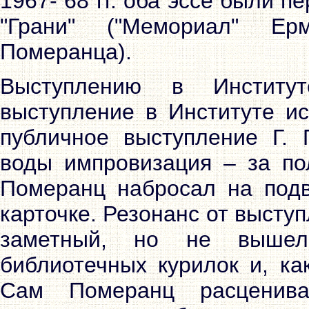
1967- 68 гг. оба эссе были 
"Грани" ("Мемориал" Ер
Померанца).
Выступлению в Институ
выступление в Институте ис
публичное выступление Г.
воды импровизация – за по
Померанц набросал на подв
карточке. Резонанс от выст
заметный, но не вышел
библиотечных курилок и, ка
Сам Померанц расценив