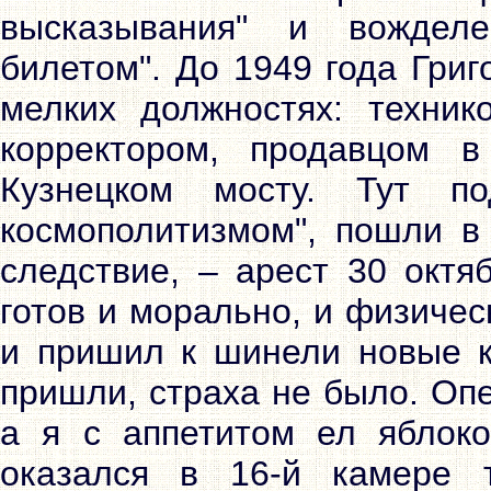
высказывания" и вожделе
билетом". До 1949 года Гри
мелких должностях: техник
корректором, продавцом в
Кузнецком мосту. Тут п
космополитизмом", пошли в 
следствие, – арест 30 октя
готов и морально, и физичес
и пришил к шинели новые к
пришли, страха не было. Оп
а я с аппетитом ел яблоко"
оказался в 16-й камере