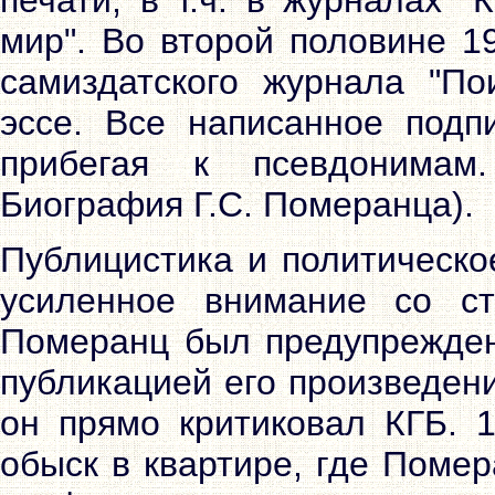
печати, в т.ч. в журналах "
мир". Во второй половине 1
самиздатского журнала "По
эссе. Все написанное подп
прибегая к псевдонимам
Биография Г.С. Померанца).
Публицистика и политическ
усиленное внимание со с
Померанц был предупрежден 
публикацией его произведени
он прямо критиковал КГБ. 
обыск в квартире, где Поме