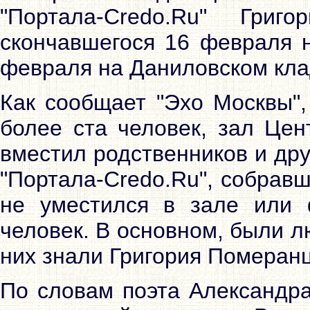
"Портала-Credo.Ru" Григ
скончавшегося 16 февраля н
февраля на Даниловском кл
Как сообщает "Эхо Москвы"
более ста человек, зал Цен
вместил родственников и др
"Портала-Credo.Ru", собравш
не уместился в зале или
человек. В основном, были л
них знали Григория Померанц
По словам поэта Александра