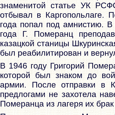
знаменитой статье УК РСФС
отбывал в Каргопольлаге. 
года попал под амнистию. В
года Г. Померанц препода
казацкой станицы Шкуринская
был реабилитирован и вернул
В 1946 году Григорий Помер
которой был знаком до вой
армии. После отправки в 
предлогами не захотела нав
Померанца из лагеря их брак