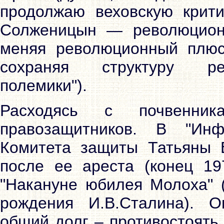
продолжаю веховскую крити
Солженицын — революционн
меняя революционный плюс
сохраняя структуру ре
полемики").
Расходясь с почвенни
правозащитников. В "Ин
Комитета защиты Татьяны 
после ее ареста (конец 19
"Накануне юбилея Молоха" (
рождения И.В.Сталина). 
общий долг – противостоять