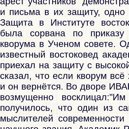
арест участников "демонстр
и письма в их защиту, одно
Защита в Институте восто
была сорвана по приказу 
кворума в Ученом совете. О
известный востоковед акад
приехал на защиту с высоко
сказал, что если кворум всё
и он вернётся. Во дворе ИВ
возмущенно восклицал:"Им
получилось, что один из с
мыслителей современности 