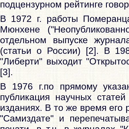
подцензурном рейтинге говор
В 1972 г. работы Померанц
Мюнхене ("Неопубликованн
отдельном выпуске журнал
(статьи о России) [2]. В 1
"Либерти" выходит "Открыто
[3].
В 1976 г.по прямому указ
публикация научных статей
изданиях. В то же время его
"Самиздате" и перепечатыв