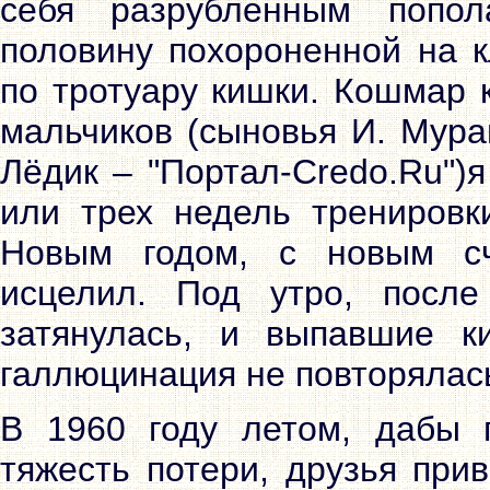
себя разрубленным попол
половину похороненной на к
по тротуару кишки. Кошмар 
мальчиков (сыновья И. Мура
Лёдик – "Портал-Credo.Ru")
или трех недель тренировки
Новым годом, с новым сч
исцелил. Под утро, после
затянулась, и выпавшие к
галлюцинация не повторялась"(
В 1960 году летом, дабы 
тяжесть потери, друзья при