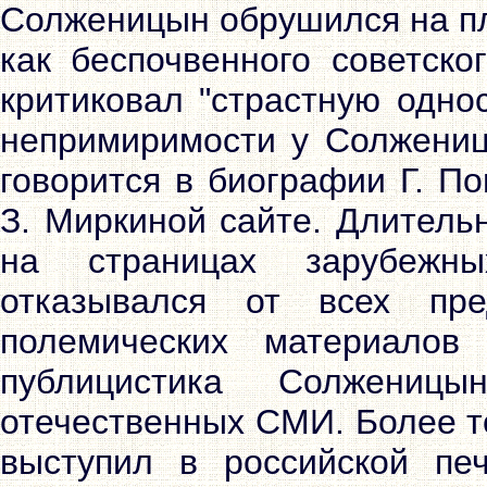
Солженицын обрушился на пл
как беспочвенного советско
критиковал "страстную одно
непримиримости у Солженицы
говорится в биографии Г. П
З. Миркиной сайте. Длитель
на страницах зарубежн
отказывался от всех пр
полемических материало
публицистика Солжениц
отечественных СМИ. Более т
выступил в российской пе