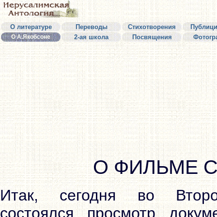
О литературе
Переводы
Стихотворения
Публици
О А.Якобсоне
2-ая школа
Посвящения
Фотогр
О ФИЛЬМЕ 
Итак, сегодня во Втор
состоялся просмотр докуме