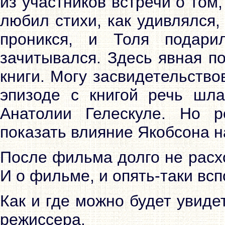
из участников встречи о том,
любил стихи, как удивлялся,
проникся, и Толя подари
зачитывался. Здесь явная п
книги. Могу засвидетельствов
эпизоде с книгой речь шла
Анатолии Гелескуле. Но 
показать влияние Якобсона на
После фильма долго не расх
И о фильме, и опять-таки вс
Как и где можно будет увиде
режиссера.