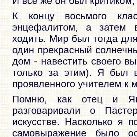
И все же он был критиком, 
К концу восьмого кла
энцефалитом, а затем в
ходить. Мир был тогда для
один прекрасный солнечны
дом - навестить своего в
только за этим). Я был в
проявленного учителем к 
Помню, как отец и Я
разговаривали о Паст
искусстве. Насколько я п
самовыражение было ос