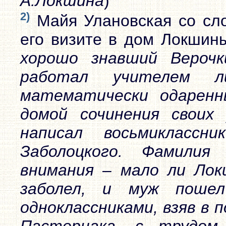
А.Локшина
)
2)
Майя Улановская со сло
его визите в дом Локшиных
хорошо знавший Вероч
работал учителем 
математически одарен
домой сочинения своих
написал восьмикласс
Заболоцкого. Фамили
внимания – мало ли Лок
заболел, и муж поше
одноклассниками, взяв в 
Пастернака, с трудо