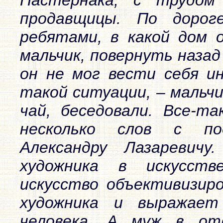
продавщицы. По дорог
ребятами, в какой дом 
мальчик, повернуть назад
он не мог вести себя и
такой ситуации, – мальчи
чай, беседовали. Все-та
несколько слов с по
Александру Лазаревичу
художника в искусст
искусство объективизир
художника и выражае
человека. А муж в от