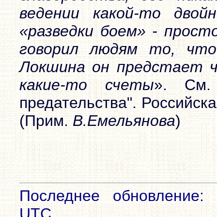
ведении какой-то двой
«разведки боем» - прост
говорил людям то, что
Локшина он предстает ч
какие-то счеты
». См.
предательства". Российск
(Прим.
В.Емельянова
)
Последнее обновление: 
UTC