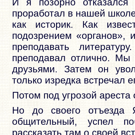
И я позорно отказался 
проработал в нашей школе,
как историк. Как изве
подозрением «органов», и
преподавать литератур
преподавал отлично. Мы 
друзьями. Затем он увол
только изредка встречал е
Потом под угрозой ареста 
Но до своего отъезда Я
общительный, успел п
рассказать там о своей вс