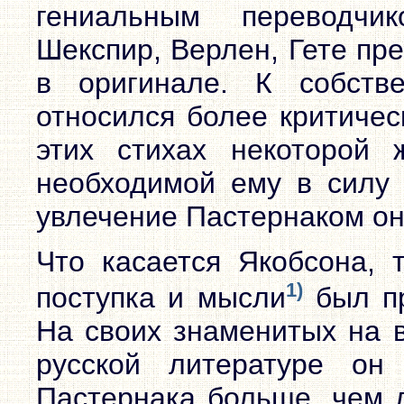
гениальным переводчи
Шекспир, Верлен, Гете пр
в оригинале. К собств
относился более критичес
этих стихах некоторой 
необходимой ему в силу 
увлечение Пастернаком он
Что касается Якобсона, 
1)
поступка и мысли
был пр
На своих знаменитых на 
русской литературе он
Пастернака больше, чем л