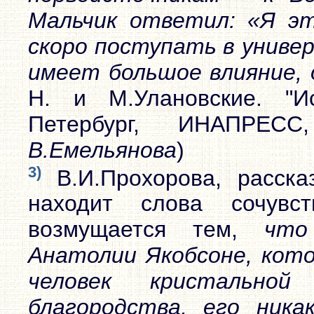
Мальчик ответил: «Я эт
скоро поступать в униве
имеет большое влияние,
Н. и М.Улановские. "И
Петербург, ИНАПРЕСС
В.Емельянова
)
3)
В.И.Прохорова, расска
находит слова сочувс
возмущается тем,
что
Анатолии Якобсоне, кото
человек кристально
благородства, его ника