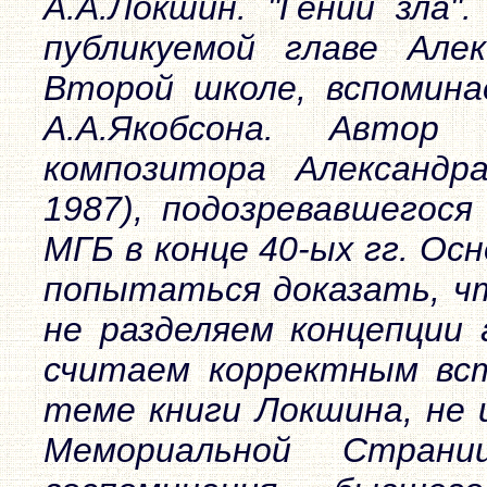
А.А.Локшин. "Гений зла"
публикуемой главе Але
Второй школе, вспомина
А.А.Якобсона. Автор
композитора Александр
1987), подозревавшегося
МГБ в конце 40-ых гг. Осн
попытаться доказать, ч
не разделяем концепции 
считаем корректным вст
теме книги Локшина, не
Мемориальной Стран