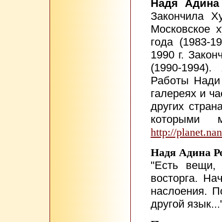
Надя Адина
Закончила Х
Московское 
года (1983-1
1990 г. Зако
(1990-1994)
Работы Нади 
галереях и ч
других стран
которыми 
http://planet.nan
Надя Адина Ро
"Есть вещи,
восторга. На
наслоения. П
другой язык...